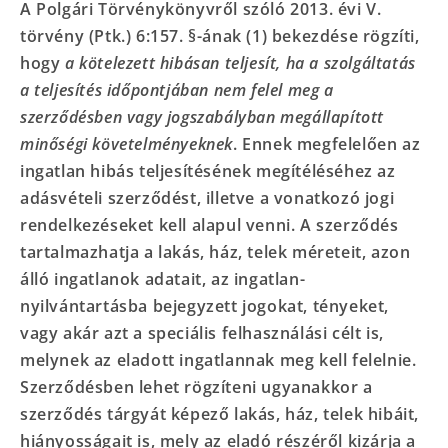
A Polgári Törvénykönyvről szóló 2013. évi V.
törvény (Ptk.) 6:157. §-ának (1) bekezdése rögzíti,
hogy
a kötelezett hibásan teljesít, ha a szolgáltatás
a teljesítés időpontjában nem felel meg a
szerződésben vagy jogszabályban megállapított
minőségi követelményeknek
. Ennek megfelelően az
ingatlan hibás teljesítésének megítéléséhez az
adásvételi szerződést, illetve a vonatkozó jogi
rendelkezéseket kell alapul venni. A szerződés
tartalmazhatja a lakás, ház, telek méreteit, azon
álló ingatlanok adatait, az ingatlan-
nyilvántartásba bejegyzett jogokat, tényeket,
vagy akár azt a speciális felhasználási célt is,
melynek az eladott ingatlannak meg kell felelnie.
Szerződésben lehet rögzíteni ugyanakkor a
szerződés tárgyát képező lakás, ház, telek hibáit,
hiányosságait is, mely az eladó részéről kizárja a