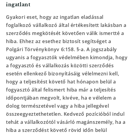
ingatlant
Gyakori eset, hogy az ingatlan eladással
foglalkozó vállalkozó által értékesített lakásban a
szerződés megkötését követően válik ismertté a
hiba. Ehhez az esethez biztosít segítséget a
Polgári Törvénykönyv 6:158. §-a. A jogszabály
ugyanis a fogyasztók védelmében kimondja, hogy
a fogyasztó és vállalkozás közötti szerződés
esetén ellenkező bizonyításáig vélelmezni kell,
hogy a teljesítést követő hat hónapon belül a
fogyasztó által felismert hiba már a teljesítés
időpontjában megvolt, kivéve, ha e vélelem a
dolog természetével vagy a hiba jellegével
összeegyeztethetetlen. Kedvező pozícióból indul
tehát a vállalkozótól vásárló magánszemély, ha a
hiba a szerződést követő rövid időn belül