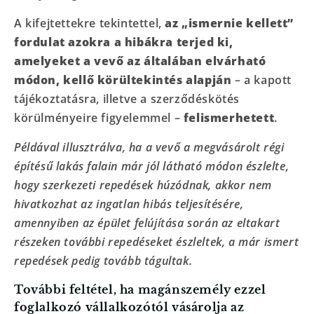
A kifejtettekre tekintettel,
az „ismernie kellett”
fordulat azokra a hibákra terjed ki,
amelyeket a vevő az általában elvárható
módon, kellő körültekintés alapján
– a kapott
tájékoztatásra, illetve a szerződéskötés
körülményeire figyelemmel –
felismerhetett
.
Példával illusztrálva, ha a vevő a megvásárolt régi
építésű lakás falain már jól látható módon észlelte,
hogy szerkezeti repedések húzódnak, akkor nem
hivatkozhat az ingatlan hibás teljesítésére,
amennyiben az épület felújítása során az eltakart
részeken további repedéseket észleltek, a már ismert
repedések pedig tovább tágultak.
További feltétel, ha magánszemély ezzel
foglalkozó vállalkozótól vásárolja az