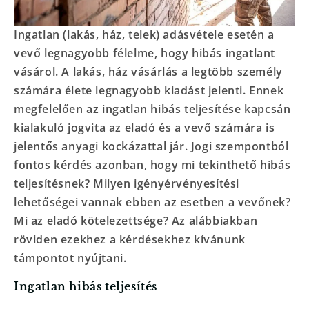
Ingatlan (lakás, ház, telek) adásvétele esetén a
vevő legnagyobb félelme, hogy hibás ingatlant
vásárol. A lakás, ház vásárlás a legtöbb személy
számára élete legnagyobb kiadást jelenti. Ennek
megfelelően az ingatlan hibás teljesítése kapcsán
kialakuló jogvita az eladó és a vevő számára is
jelentős anyagi kockázattal jár. Jogi szempontból
fontos kérdés azonban, hogy mi tekinthető hibás
teljesítésnek? Milyen igényérvényesítési
lehetőségei vannak ebben az esetben a vevőnek?
Mi az eladó kötelezettsége? Az alábbiakban
röviden ezekhez a kérdésekhez kívánunk
támpontot nyújtani.
Ingatlan hibás teljesítés