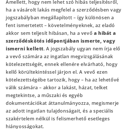
Amellett, hogy nem lehet szó hibás teljesítésről,
ha a vásárolt lakás megfelel a szerződésben vagy
jogszabályban megállapított – így különösen a
fent ismertetett – követelményeknek, az eladó
akkor sem teljesít hibásan, ha a vevő
a hibát a
szerződéskötés időpontjában ismerte, vagy
ismerni kellett
. A jogszabály ugyan nem írja elő
a vevő számára az ingatlan megvizsgálásának
kötelezettségét, ennek ellenére elvárható, hogy
kellő körültekintéssel járjon el. A vevő ezen
kötelezettségébe tartozik, hogy – ha az lehetővé
válik számára – akkor a lakást, házat, telket
megtekintse, a műszaki és egyéb
dokumentációkat áttanulmányozza, megismerje
az adott ingatlan tulajdonságait, és a speciális
szakértelem nélkül is felismerhető esetleges
hiányosságokat.