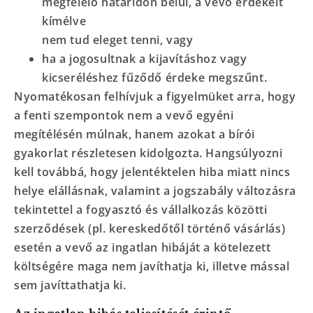
megfelelő határidőn belül, a vevő érdekeit
kímélve
nem tud eleget tenni, vagy
ha a jogosultnak a kijavításhoz vagy
kicseréléshez fűződő érdeke megszűnt.
Nyomatékosan felhívjuk a figyelmüket arra, hogy
a fenti szempontok nem a vevő egyéni
megítélésén múlnak, hanem azokat a bírói
gyakorlat részletesen kidolgozta. Hangsúlyozni
kell továbbá, hogy jelentéktelen hiba miatt nincs
helye elállásnak, valamint a jogszabály változásra
tekintettel a fogyasztó és vállalkozás közötti
szerződések (pl. kereskedőtől történő vásárlás)
esetén a vevő az ingatlan hibáját a kötelezett
költségére maga nem javíthatja ki, illetve mással
sem javíttathatja ki.