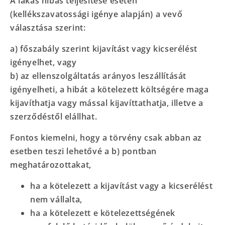
A lakás hibás teljesítése esetén
(kellékszavatossági igénye alapján) a vevő
választása szerint:
a) főszabály szerint kijavítást vagy kicserélést
igényelhet, vagy
b) az ellenszolgáltatás arányos leszállítását
igényelheti, a hibát a kötelezett költségére maga
kijavíthatja vagy mással kijavíttathatja, illetve a
szerződéstől elállhat.
Fontos kiemelni, hogy a törvény csak abban az
esetben teszi lehetővé a b) pontban
meghatározottakat,
ha a kötelezett a kijavítást vagy a kicserélést
nem vállalta,
ha a kötelezett e kötelezettségének