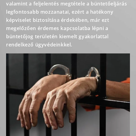
valamint a feljelentés megtétele a büntetőeljárás
legfontosabb mozzanatai, ezért a hatékony
képviselet biztosítása érdekében, már ezt
megelőzően érdemes kapcsolatba lépni a
büntetőjog területén kiemelt gyakorlattal
rendelkező ügyvédeinkkel.