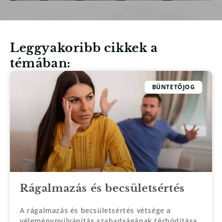
Leggyakoribb cikkek a
témában:
BÜNTETŐJOG
Rágalmazás és becsületsértés
A rágalmazás és becsületsértés vétsége a
véleménynyilvánítás szabadságának térhódítása