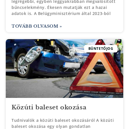
legrégebbi, egyben leggyakrabban megvalósított
bűncselekmény. Ékesen mutatják ezt a hazai
adatok is. A Belügyminisztérium által 2023-ból
TOVÁBB OLVASOM »
BÜNTETŐJOG
Közúti baleset okozása
Tudnivalók a közúti baleset okozásáról A közúti
baleset okozása egy olyan gondatlan