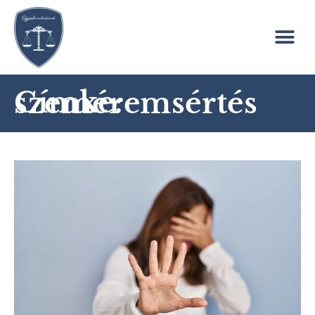
Címke: szeméremsértés